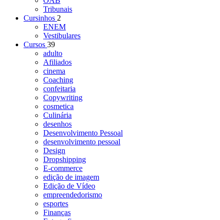
OAB
Tribunais
Cursinhos
2
ENEM
Vestibulares
Cursos
39
adulto
Afiliados
cinema
Coaching
confeitaria
Copywriting
cosmetica
Culinária
desenhos
Desenvolvimento Pessoal
desenvolvimento pessoal
Design
Dropshipping
E-commerce
edição de imagem
Edição de Vídeo
empreendedorismo
esportes
Finanças