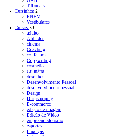
OAB
Tribunais
Cursinhos
2
ENEM
Vestibulares
Cursos
39
adulto
Afiliados
cinema
Coaching
confeitaria
Copywriting
cosmetica
Culinária
desenhos
Desenvolvimento Pessoal
desenvolvimento pessoal
Design
Dropshipping
E-commerce
edição de imagem
Edição de Vídeo
empreendedorismo
esportes
Finanças