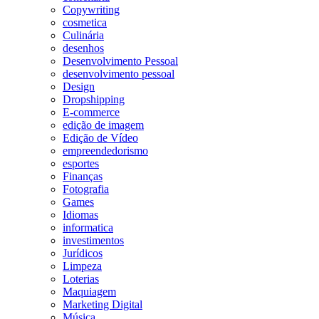
Copywriting
cosmetica
Culinária
desenhos
Desenvolvimento Pessoal
desenvolvimento pessoal
Design
Dropshipping
E-commerce
edição de imagem
Edição de Vídeo
empreendedorismo
esportes
Finanças
Fotografia
Games
Idiomas
informatica
investimentos
Jurídicos
Limpeza
Loterias
Maquiagem
Marketing Digital
Música