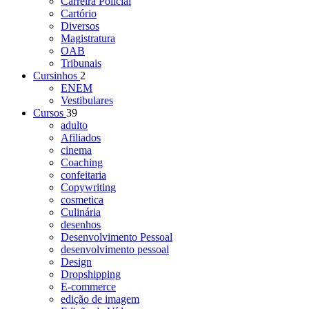
Carreira Policial
Cartório
Diversos
Magistratura
OAB
Tribunais
Cursinhos
2
ENEM
Vestibulares
Cursos
39
adulto
Afiliados
cinema
Coaching
confeitaria
Copywriting
cosmetica
Culinária
desenhos
Desenvolvimento Pessoal
desenvolvimento pessoal
Design
Dropshipping
E-commerce
edição de imagem