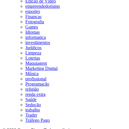
Edição de Vídeo
empreendedorismo
esportes
Finanças
Fotografia
Games
Idiomas
informatica
investimentos
Jurídicos
Limpeza
Loterias
Maquiagem
Marketing Digital
Música
profissional
Programação
religião
renda extra
Saúde
Sedução
trabalho
Trader
Tráfego Pago