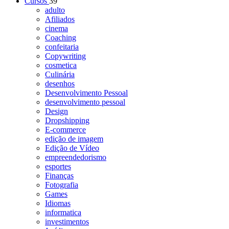
Cursos
39
adulto
Afiliados
cinema
Coaching
confeitaria
Copywriting
cosmetica
Culinária
desenhos
Desenvolvimento Pessoal
desenvolvimento pessoal
Design
Dropshipping
E-commerce
edição de imagem
Edição de Vídeo
empreendedorismo
esportes
Finanças
Fotografia
Games
Idiomas
informatica
investimentos