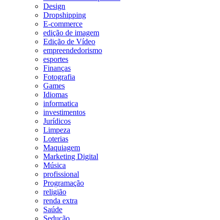
Design
Dropshipping
E-commerce
edição de imagem
Edição de Vídeo
empreendedorismo
esportes
Finanças
Fotografia
Games
Idiomas
informatica
investimentos
Jurídicos
Limpeza
Loterias
Maquiagem
Marketing Digital
Música
profissional
Programação
religião
renda extra
Saúde
Sedução