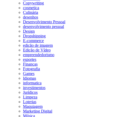
Copywriting
cosmetica
Culinária
desenhos
Desenvolvimento Pessoal
desenvolvimento pessoal
Design
Dropshipping
E-commerce
edição de imagem
Edição de Vídeo
empreendedorismo
esportes
Finanças
Fotografia
Games
Idiomas
informatica
investimentos
Jurídicos
Limpeza
Loterias
Maquiagem
Marketing Digital
Música