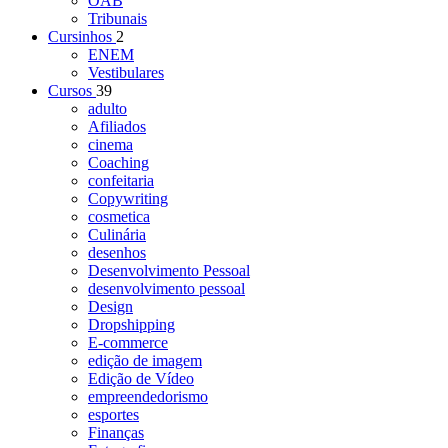
OAB
Tribunais
Cursinhos
2
ENEM
Vestibulares
Cursos
39
adulto
Afiliados
cinema
Coaching
confeitaria
Copywriting
cosmetica
Culinária
desenhos
Desenvolvimento Pessoal
desenvolvimento pessoal
Design
Dropshipping
E-commerce
edição de imagem
Edição de Vídeo
empreendedorismo
esportes
Finanças