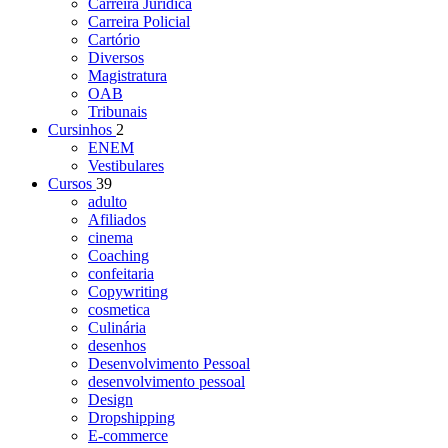
Carreira Jurídica
Carreira Policial
Cartório
Diversos
Magistratura
OAB
Tribunais
Cursinhos
2
ENEM
Vestibulares
Cursos
39
adulto
Afiliados
cinema
Coaching
confeitaria
Copywriting
cosmetica
Culinária
desenhos
Desenvolvimento Pessoal
desenvolvimento pessoal
Design
Dropshipping
E-commerce