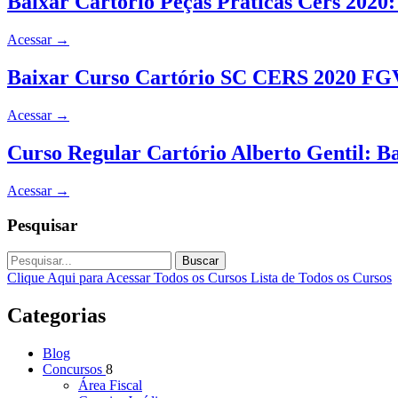
Baixar Cartório Peças Práticas Cers 2020:
Acessar
→
Baixar Curso Cartório SC CERS 2020 FG
Acessar
→
Curso Regular Cartório Alberto Gentil: 
Acessar
→
Pesquisar
Buscar
Clique Aqui para Acessar Todos os Cursos
Lista de Todos os Cursos
Categorias
Blog
Concursos
8
Área Fiscal