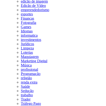
edição de imagem
Edição de Vídeo
empreendedorismo
esportes
Finanças
Fotografia
Games
Idiomas
informatica
investimentos
Jurídicos
Limpeza
Loterias
Maquiagem
Marketing Digital
Música
profissional
Programação
religião
renda extra
Saúde
Sedução
trabalho
Trader
Tráfego Pago