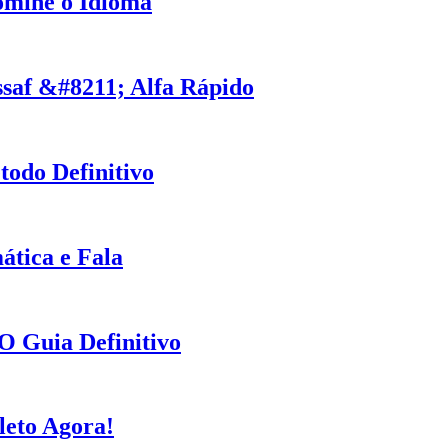
omine o Idioma
ssaf &#8211; Alfa Rápido
odo Definitivo
tica e Fala
O Guia Definitivo
eto Agora!