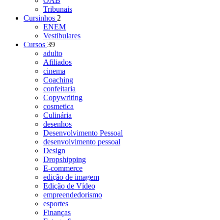
OAB
Tribunais
Cursinhos
2
ENEM
Vestibulares
Cursos
39
adulto
Afiliados
cinema
Coaching
confeitaria
Copywriting
cosmetica
Culinária
desenhos
Desenvolvimento Pessoal
desenvolvimento pessoal
Design
Dropshipping
E-commerce
edição de imagem
Edição de Vídeo
empreendedorismo
esportes
Finanças