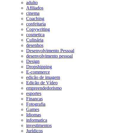
adulto
Afiliados
cinema
Coaching
confeitaria
Copywriting
cosmetica
Culinária
desenhos
Desenvolvimento Pessoal
desenvolvimento pessoal
Design
Dropshipping
E-commerce
edição de imagem
Edição de Vídeo
empreendedorismo
esportes
Finanças
Fotografia
Games
Idiomas
informatica
investimentos
Jurídicos