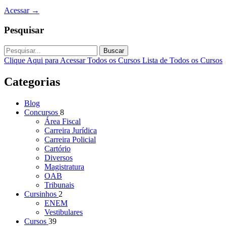
Acessar
→
Pesquisar
Buscar
Clique Aqui para Acessar Todos os Cursos
Lista de Todos os Cursos
Categorias
Blog
Concursos
8
Área Fiscal
Carreira Jurídica
Carreira Policial
Cartório
Diversos
Magistratura
OAB
Tribunais
Cursinhos
2
ENEM
Vestibulares
Cursos
39