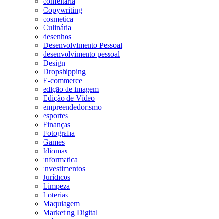
confeitaria
Copywriting
cosmetica
Culinária
desenhos
Desenvolvimento Pessoal
desenvolvimento pessoal
Design
Dropshipping
E-commerce
edição de imagem
Edição de Vídeo
empreendedorismo
esportes
Finanças
Fotografia
Games
Idiomas
informatica
investimentos
Jurídicos
Limpeza
Loterias
Maquiagem
Marketing Digital