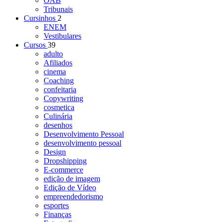
OAB
Tribunais
Cursinhos
2
ENEM
Vestibulares
Cursos
39
adulto
Afiliados
cinema
Coaching
confeitaria
Copywriting
cosmetica
Culinária
desenhos
Desenvolvimento Pessoal
desenvolvimento pessoal
Design
Dropshipping
E-commerce
edição de imagem
Edição de Vídeo
empreendedorismo
esportes
Finanças