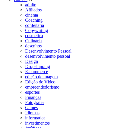
adulto
Afiliados
cinema
Coaching
confeitaria
Copywriting
cosmetica
Culinária
desenhos
Desenvolvimento Pessoal
desenvolvimento pessoal
Design
Dropshipping
E-commerce
edição de imagem
Edição de Vídeo
empreendedorismo
esportes
Finanças
Fotografia
Games
Idiomas
informatica
investimentos