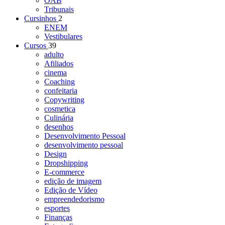
OAB
Tribunais
Cursinhos
2
ENEM
Vestibulares
Cursos
39
adulto
Afiliados
cinema
Coaching
confeitaria
Copywriting
cosmetica
Culinária
desenhos
Desenvolvimento Pessoal
desenvolvimento pessoal
Design
Dropshipping
E-commerce
edição de imagem
Edição de Vídeo
empreendedorismo
esportes
Finanças