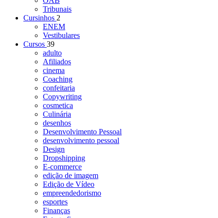
OAB
Tribunais
Cursinhos
2
ENEM
Vestibulares
Cursos
39
adulto
Afiliados
cinema
Coaching
confeitaria
Copywriting
cosmetica
Culinária
desenhos
Desenvolvimento Pessoal
desenvolvimento pessoal
Design
Dropshipping
E-commerce
edição de imagem
Edição de Vídeo
empreendedorismo
esportes
Finanças