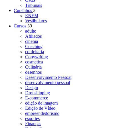
OAB
Tribunais
Cursinhos
2
ENEM
Vestibulares
Cursos
39
adulto
Afiliados
cinema
Coaching
confeitaria
Copywriting
cosmetica
Culinária
desenhos
Desenvolvimento Pessoal
desenvolvimento pessoal
Design
Dropshipping
E-commerce
edição de imagem
Edição de Vídeo
empreendedorismo
esportes
Finanças