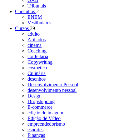
OAB
Tribunais
Cursinhos
2
ENEM
Vestibulares
Cursos
39
adulto
Afiliados
cinema
Coaching
confeitaria
Copywriting
cosmetica
Culinária
desenhos
Desenvolvimento Pessoal
desenvolvimento pessoal
Design
Dropshipping
E-commerce
edição de imagem
Edição de Vídeo
empreendedorismo
esportes
Finanças