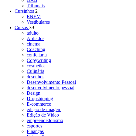
OAB
Tribunais
Cursinhos
2
ENEM
Vestibulares
Cursos
39
adulto
Afiliados
cinema
Coaching
confeitaria
Copywriting
cosmetica
Culinária
desenhos
Desenvolvimento Pessoal
desenvolvimento pessoal
Design
Dropshipping
E-commerce
edição de imagem
Edição de Vídeo
empreendedorismo
esportes
Finanças