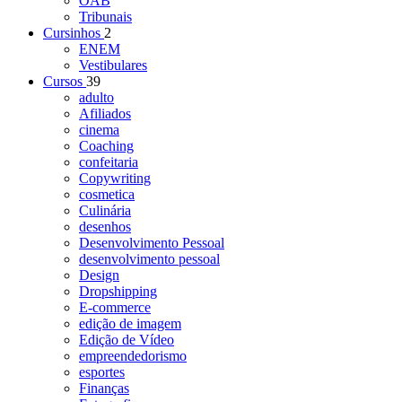
OAB
Tribunais
Cursinhos
2
ENEM
Vestibulares
Cursos
39
adulto
Afiliados
cinema
Coaching
confeitaria
Copywriting
cosmetica
Culinária
desenhos
Desenvolvimento Pessoal
desenvolvimento pessoal
Design
Dropshipping
E-commerce
edição de imagem
Edição de Vídeo
empreendedorismo
esportes
Finanças