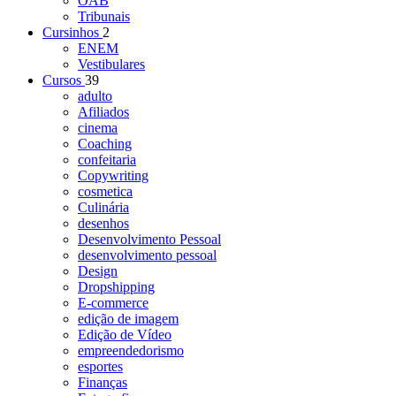
OAB
Tribunais
Cursinhos
2
ENEM
Vestibulares
Cursos
39
adulto
Afiliados
cinema
Coaching
confeitaria
Copywriting
cosmetica
Culinária
desenhos
Desenvolvimento Pessoal
desenvolvimento pessoal
Design
Dropshipping
E-commerce
edição de imagem
Edição de Vídeo
empreendedorismo
esportes
Finanças