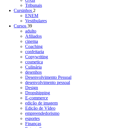
OAB
Tribunais
Cursinhos
2
ENEM
Vestibulares
Cursos
39
adulto
Afiliados
cinema
Coaching
confeitaria
Copywriting
cosmetica
Culinária
desenhos
Desenvolvimento Pessoal
desenvolvimento pessoal
Design
Dropshipping
E-commerce
edição de imagem
Edição de Vídeo
empreendedorismo
esportes
Finanças