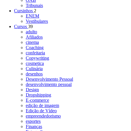
OAB
Tribunais
Cursinhos
2
ENEM
Vestibulares
Cursos
39
adulto
Afiliados
cinema
Coaching
confeitaria
Copywriting
cosmetica
Culinária
desenhos
Desenvolvimento Pessoal
desenvolvimento pessoal
Design
Dropshipping
E-commerce
edição de imagem
Edição de Vídeo
empreendedorismo
esportes
Finanças