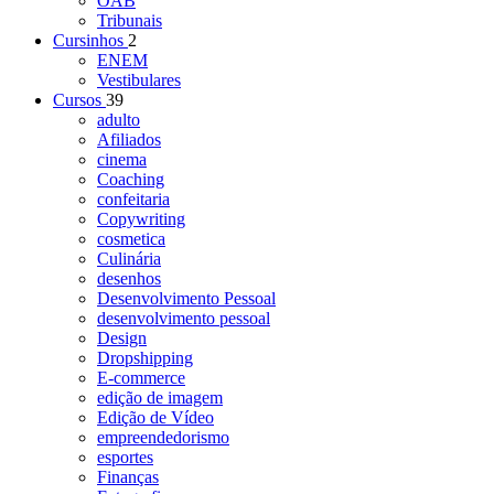
OAB
Tribunais
Cursinhos
2
ENEM
Vestibulares
Cursos
39
adulto
Afiliados
cinema
Coaching
confeitaria
Copywriting
cosmetica
Culinária
desenhos
Desenvolvimento Pessoal
desenvolvimento pessoal
Design
Dropshipping
E-commerce
edição de imagem
Edição de Vídeo
empreendedorismo
esportes
Finanças