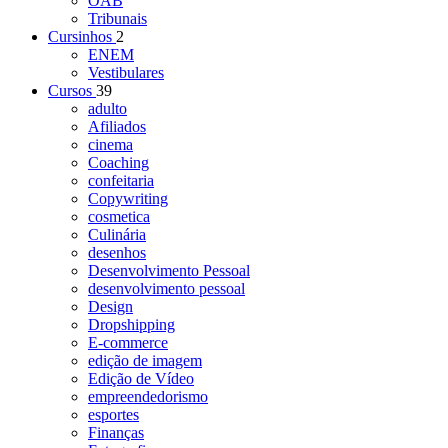
OAB
Tribunais
Cursinhos
2
ENEM
Vestibulares
Cursos
39
adulto
Afiliados
cinema
Coaching
confeitaria
Copywriting
cosmetica
Culinária
desenhos
Desenvolvimento Pessoal
desenvolvimento pessoal
Design
Dropshipping
E-commerce
edição de imagem
Edição de Vídeo
empreendedorismo
esportes
Finanças