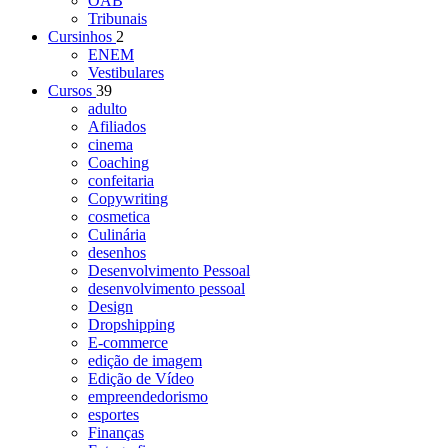
OAB
Tribunais
Cursinhos
2
ENEM
Vestibulares
Cursos
39
adulto
Afiliados
cinema
Coaching
confeitaria
Copywriting
cosmetica
Culinária
desenhos
Desenvolvimento Pessoal
desenvolvimento pessoal
Design
Dropshipping
E-commerce
edição de imagem
Edição de Vídeo
empreendedorismo
esportes
Finanças