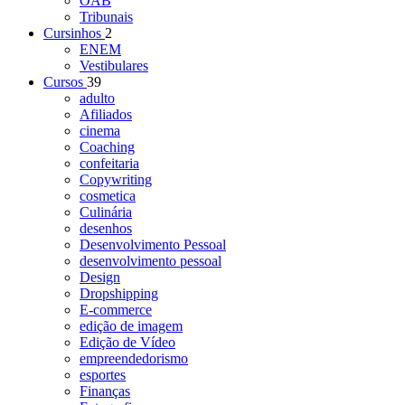
OAB
Tribunais
Cursinhos
2
ENEM
Vestibulares
Cursos
39
adulto
Afiliados
cinema
Coaching
confeitaria
Copywriting
cosmetica
Culinária
desenhos
Desenvolvimento Pessoal
desenvolvimento pessoal
Design
Dropshipping
E-commerce
edição de imagem
Edição de Vídeo
empreendedorismo
esportes
Finanças