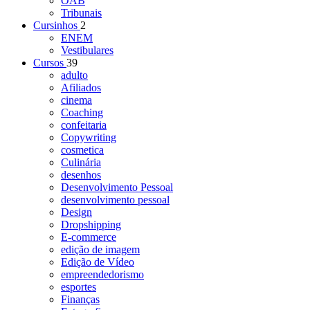
OAB
Tribunais
Cursinhos
2
ENEM
Vestibulares
Cursos
39
adulto
Afiliados
cinema
Coaching
confeitaria
Copywriting
cosmetica
Culinária
desenhos
Desenvolvimento Pessoal
desenvolvimento pessoal
Design
Dropshipping
E-commerce
edição de imagem
Edição de Vídeo
empreendedorismo
esportes
Finanças