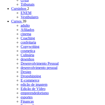
OAB
Tribunais
Cursinhos
2
ENEM
Vestibulares
Cursos
39
adulto
Afiliados
cinema
Coaching
confeitaria
Copywriting
cosmetica
Culinária
desenhos
Desenvolvimento Pessoal
desenvolvimento pessoal
Design
Dropshipping
E-commerce
edição de imagem
Edição de Vídeo
empreendedorismo
esportes
Finanças