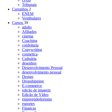
OAB
Tribunais
Cursinhos
2
ENEM
Vestibulares
Cursos
39
adulto
Afiliados
cinema
Coaching
confeitaria
Copywriting
cosmetica
Culinária
desenhos
Desenvolvimento Pessoal
desenvolvimento pessoal
Design
Dropshipping
E-commerce
edição de imagem
Edição de Vídeo
empreendedorismo
esportes
Finanças