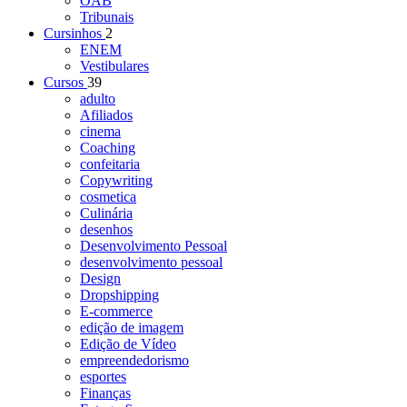
OAB
Tribunais
Cursinhos
2
ENEM
Vestibulares
Cursos
39
adulto
Afiliados
cinema
Coaching
confeitaria
Copywriting
cosmetica
Culinária
desenhos
Desenvolvimento Pessoal
desenvolvimento pessoal
Design
Dropshipping
E-commerce
edição de imagem
Edição de Vídeo
empreendedorismo
esportes
Finanças