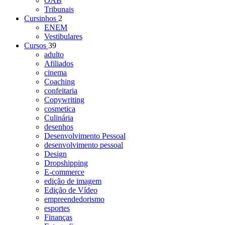
OAB
Tribunais
Cursinhos
2
ENEM
Vestibulares
Cursos
39
adulto
Afiliados
cinema
Coaching
confeitaria
Copywriting
cosmetica
Culinária
desenhos
Desenvolvimento Pessoal
desenvolvimento pessoal
Design
Dropshipping
E-commerce
edição de imagem
Edição de Vídeo
empreendedorismo
esportes
Finanças