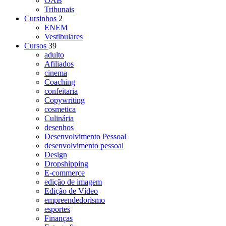
OAB
Tribunais
Cursinhos
2
ENEM
Vestibulares
Cursos
39
adulto
Afiliados
cinema
Coaching
confeitaria
Copywriting
cosmetica
Culinária
desenhos
Desenvolvimento Pessoal
desenvolvimento pessoal
Design
Dropshipping
E-commerce
edição de imagem
Edição de Vídeo
empreendedorismo
esportes
Finanças