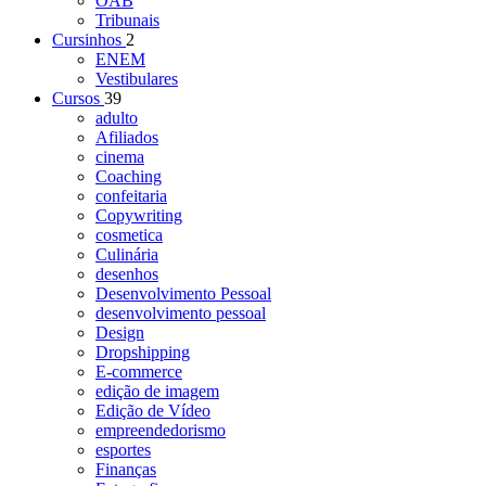
OAB
Tribunais
Cursinhos
2
ENEM
Vestibulares
Cursos
39
adulto
Afiliados
cinema
Coaching
confeitaria
Copywriting
cosmetica
Culinária
desenhos
Desenvolvimento Pessoal
desenvolvimento pessoal
Design
Dropshipping
E-commerce
edição de imagem
Edição de Vídeo
empreendedorismo
esportes
Finanças