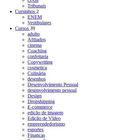
OAB
Tribunais
Cursinhos
2
ENEM
Vestibulares
Cursos
39
adulto
Afiliados
cinema
Coaching
confeitaria
Copywriting
cosmetica
Culinária
desenhos
Desenvolvimento Pessoal
desenvolvimento pessoal
Design
Dropshipping
E-commerce
edição de imagem
Edição de Vídeo
empreendedorismo
esportes
Finanças