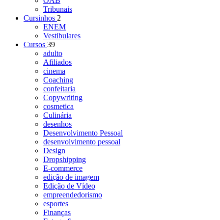
OAB
Tribunais
Cursinhos
2
ENEM
Vestibulares
Cursos
39
adulto
Afiliados
cinema
Coaching
confeitaria
Copywriting
cosmetica
Culinária
desenhos
Desenvolvimento Pessoal
desenvolvimento pessoal
Design
Dropshipping
E-commerce
edição de imagem
Edição de Vídeo
empreendedorismo
esportes
Finanças