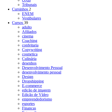
OAB
Tribunais
Cursinhos
2
ENEM
Vestibulares
Cursos
39
adulto
Afiliados
cinema
Coaching
confeitaria
Copywriting
cosmetica
Culinária
desenhos
Desenvolvimento Pessoal
desenvolvimento pessoal
Design
Dropshipping
E-commerce
edição de imagem
Edição de Vídeo
empreendedorismo
esportes
Finanças