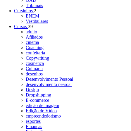
OAB
Tribunais
Cursinhos
2
ENEM
Vestibulares
Cursos
39
adulto
Afiliados
cinema
Coaching
confeitaria
Copywriting
cosmetica
Culinária
desenhos
Desenvolvimento Pessoal
desenvolvimento pessoal
Design
Dropshipping
E-commerce
edição de imagem
Edição de Vídeo
empreendedorismo
esportes
Finanças