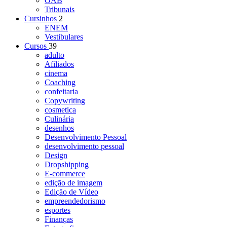
OAB
Tribunais
Cursinhos
2
ENEM
Vestibulares
Cursos
39
adulto
Afiliados
cinema
Coaching
confeitaria
Copywriting
cosmetica
Culinária
desenhos
Desenvolvimento Pessoal
desenvolvimento pessoal
Design
Dropshipping
E-commerce
edição de imagem
Edição de Vídeo
empreendedorismo
esportes
Finanças