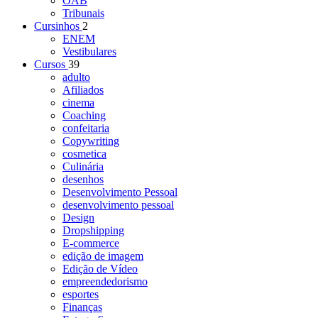
OAB
Tribunais
Cursinhos
2
ENEM
Vestibulares
Cursos
39
adulto
Afiliados
cinema
Coaching
confeitaria
Copywriting
cosmetica
Culinária
desenhos
Desenvolvimento Pessoal
desenvolvimento pessoal
Design
Dropshipping
E-commerce
edição de imagem
Edição de Vídeo
empreendedorismo
esportes
Finanças