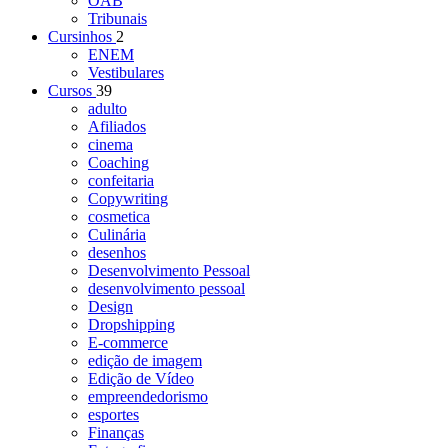
OAB
Tribunais
Cursinhos
2
ENEM
Vestibulares
Cursos
39
adulto
Afiliados
cinema
Coaching
confeitaria
Copywriting
cosmetica
Culinária
desenhos
Desenvolvimento Pessoal
desenvolvimento pessoal
Design
Dropshipping
E-commerce
edição de imagem
Edição de Vídeo
empreendedorismo
esportes
Finanças