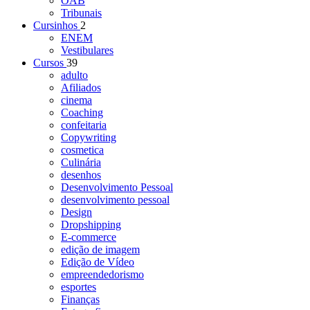
OAB
Tribunais
Cursinhos
2
ENEM
Vestibulares
Cursos
39
adulto
Afiliados
cinema
Coaching
confeitaria
Copywriting
cosmetica
Culinária
desenhos
Desenvolvimento Pessoal
desenvolvimento pessoal
Design
Dropshipping
E-commerce
edição de imagem
Edição de Vídeo
empreendedorismo
esportes
Finanças