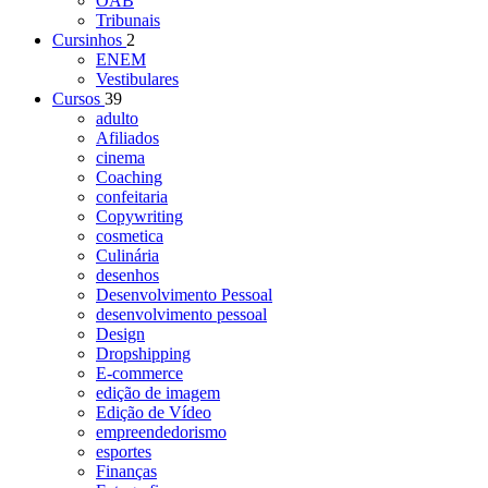
OAB
Tribunais
Cursinhos
2
ENEM
Vestibulares
Cursos
39
adulto
Afiliados
cinema
Coaching
confeitaria
Copywriting
cosmetica
Culinária
desenhos
Desenvolvimento Pessoal
desenvolvimento pessoal
Design
Dropshipping
E-commerce
edição de imagem
Edição de Vídeo
empreendedorismo
esportes
Finanças