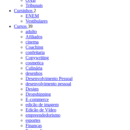
OAB
Tribunais
Cursinhos
2
ENEM
Vestibulares
Cursos
39
adulto
Afiliados
cinema
Coaching
confeitaria
Copywriting
cosmetica
Culinária
desenhos
Desenvolvimento Pessoal
desenvolvimento pessoal
Design
Dropshipping
E-commerce
edição de imagem
Edição de Vídeo
empreendedorismo
esportes
Finanças