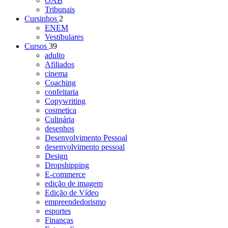
OAB
Tribunais
Cursinhos
2
ENEM
Vestibulares
Cursos
39
adulto
Afiliados
cinema
Coaching
confeitaria
Copywriting
cosmetica
Culinária
desenhos
Desenvolvimento Pessoal
desenvolvimento pessoal
Design
Dropshipping
E-commerce
edição de imagem
Edição de Vídeo
empreendedorismo
esportes
Finanças