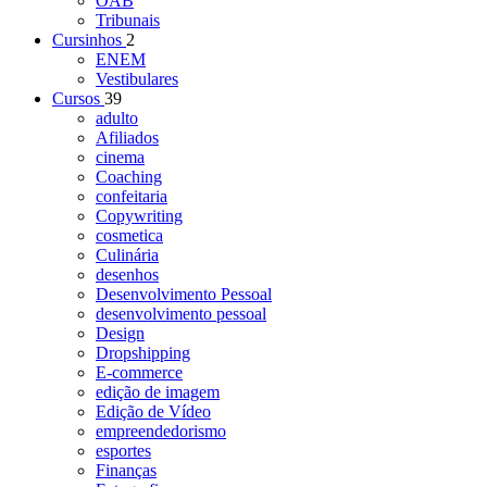
OAB
Tribunais
Cursinhos
2
ENEM
Vestibulares
Cursos
39
adulto
Afiliados
cinema
Coaching
confeitaria
Copywriting
cosmetica
Culinária
desenhos
Desenvolvimento Pessoal
desenvolvimento pessoal
Design
Dropshipping
E-commerce
edição de imagem
Edição de Vídeo
empreendedorismo
esportes
Finanças