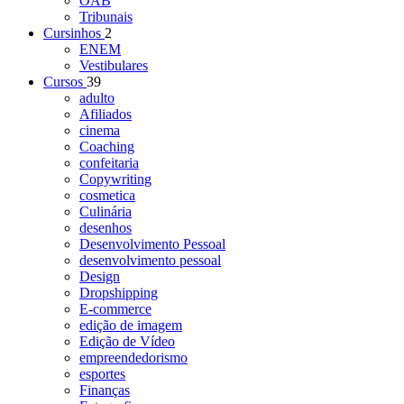
OAB
Tribunais
Cursinhos
2
ENEM
Vestibulares
Cursos
39
adulto
Afiliados
cinema
Coaching
confeitaria
Copywriting
cosmetica
Culinária
desenhos
Desenvolvimento Pessoal
desenvolvimento pessoal
Design
Dropshipping
E-commerce
edição de imagem
Edição de Vídeo
empreendedorismo
esportes
Finanças