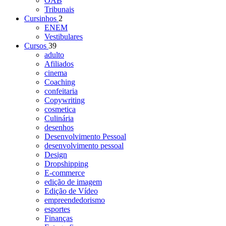
OAB
Tribunais
Cursinhos
2
ENEM
Vestibulares
Cursos
39
adulto
Afiliados
cinema
Coaching
confeitaria
Copywriting
cosmetica
Culinária
desenhos
Desenvolvimento Pessoal
desenvolvimento pessoal
Design
Dropshipping
E-commerce
edição de imagem
Edição de Vídeo
empreendedorismo
esportes
Finanças