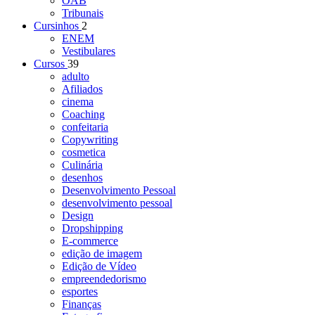
OAB
Tribunais
Cursinhos
2
ENEM
Vestibulares
Cursos
39
adulto
Afiliados
cinema
Coaching
confeitaria
Copywriting
cosmetica
Culinária
desenhos
Desenvolvimento Pessoal
desenvolvimento pessoal
Design
Dropshipping
E-commerce
edição de imagem
Edição de Vídeo
empreendedorismo
esportes
Finanças